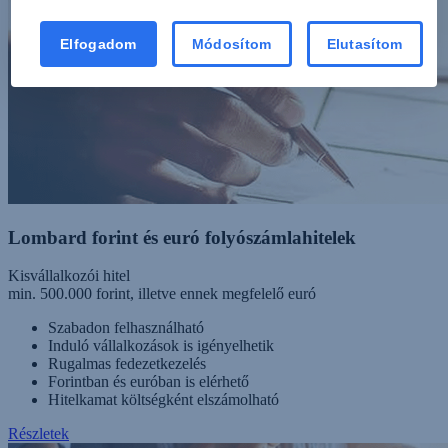
Elfogadom
Módosítom
Elutasítom
Lombard forint és euró folyószámlahitelek
Kisvállalkozói hitel
min. 500.000 forint, illetve ennek megfelelő euró
Szabadon felhasználható
Induló vállalkozások is igényelhetik
Rugalmas fedezetkezelés
Forintban és euróban is elérhető
Hitelkamat költségként elszámolható
Részletek