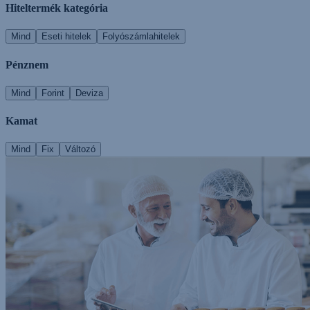
Hiteltermék kategória
Mind
Eseti hitelek
Folyószámlahitelek
Pénznem
Mind
Forint
Deviza
Kamat
Mind
Fix
Változó