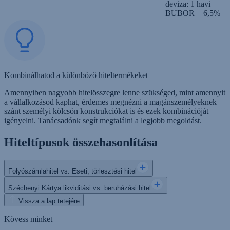
deviza: 1 havi
BUBOR + 6,5%
Kombinálhatod a különböző hiteltermékeket
Amennyiben nagyobb hitelösszegre lenne szükséged, mint amennyit
a vállalkozásod kaphat, érdemes megnézni a magánszemélyeknek
szánt személyi kölcsön konstrukciókat is és ezek kombinációját
igényelni. Tanácsadónk segít megtalálni a legjobb megoldást.
Hiteltípusok összehasonlítása
Folyószámlahitel vs. Eseti, törlesztési hitel
Széchenyi Kártya likviditási vs. beruházási hitel
Vissza a lap tetejére
Kövess minket