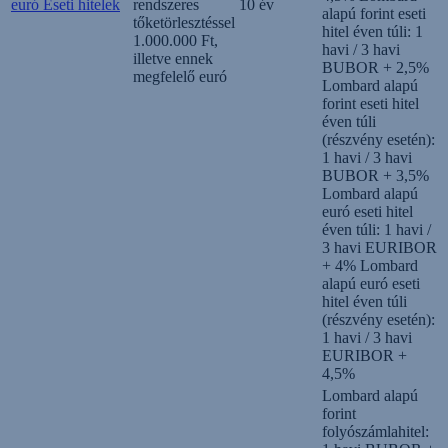
euró Eseti hitelek
rendszeres
10 év
alapú forint eseti
tőketörlesztéssel
hitel éven túli: 1
1.000.000 Ft,
havi / 3 havi
illetve ennek
BUBOR + 2,5%
megfelelő euró
Lombard alapú
forint eseti hitel
éven túli
(részvény esetén):
1 havi / 3 havi
BUBOR + 3,5%
Lombard alapú
euró eseti hitel
éven túli: 1 havi /
3 havi EURIBOR
+ 4% Lombard
alapú euró eseti
hitel éven túli
(részvény esetén):
1 havi / 3 havi
EURIBOR +
4,5%
Lombard alapú
forint
folyószámlahitel: