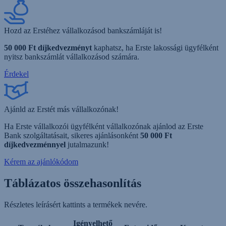
Hozd az Erstéhez vállalkozásod bankszámláját is!
50 000 Ft díjkedvezményt
kaphatsz, ha Erste lakossági ügyfélként
nyitsz bankszámlát vállalkozásod számára.
Érdekel
Ajánld az Erstét más vállalkozónak!
Ha Erste vállalkozói ügyfélként vállalkozónak ajánlod az Erste
Bank szolgáltatásait, sikeres ajánlásonként
50 000 Ft
díjkedvezménnyel
jutalmazunk!
Kérem az ajánlókódom
Táblázatos összehasonlítás
Részletes leírásért kattints a termékek nevére.
Igényelhető