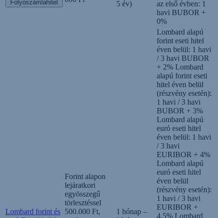
Folyószámlahitel
5 év)
az első évben: 1
havi BUBOR +
0%
Lombard alapú
forint eseti hitel
éven belül: 1 havi
/ 3 havi BUBOR
+ 2% Lombard
alapú forint eseti
hitel éven belül
(részvény esetén):
1 havi / 3 havi
BUBOR + 3%
Lombard alapú
euró eseti hitel
éven belül: 1 havi
/ 3 havi
EURIBOR + 4%
Lombard alapú
euró eseti hitel
Forint alapon
éven belül
lejáratkori
(részvény esetén):
egyösszegű
1 havi / 3 havi
törlesztéssel
EURIBOR +
Lombard forint és
500.000 Ft,
1 hónap –
4,5% Lombard