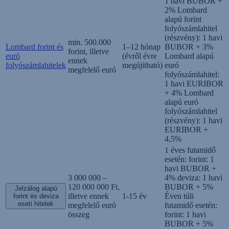
1 havi BUBOR +
2% Lombard
alapú forint
folyószámlahitel
(részvény): 1 havi
min. 500.000
Lombard forint és
1–12 hónap
BUBOR + 3%
forint, illetve
euró
(évről évre
Lombard alapú
ennek
folyószámlahitelek
megújítható)
euró
megfelelő euró
folyószámlahitel:
1 havi EURIBOR
+ 4% Lombard
alapú euró
folyószámlahitel
(részvény): 1 havi
EURIBOR +
4,5%
1 éves futamidő
esetén: forint: 1
havi BUBOR +
3 000 000 –
4% deviza: 1 havi
120 000 000 Ft,
BUBOR + 5%
Jelzálog alapú
illetve ennek
1-15 év
Éven túli
forint és deviza
eseti hitelek
megfelelő euró
futamidő esetén:
összeg
forint: 1 havi
BUBOR + 5%