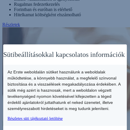
Rugalmas fedezetkezelés
Forintban és euróban is elérhető
Hitelkamat költségként elszámolható
Részletek
Sütibeállításokkal kapcsolatos információk
Az Erste weboldalán sütiket használunk a weboldalak
működtetése, a könnyebb használat, a megfelelő színvonal
biztosítása és a visszaélések megakadályozása érdekében. A
sütik még azért is hasznosak, mert a weboldalon végzett
tevékenységed nyomon követésével kifejezetten a téged
érdeklő ajánlatokról juttathatunk el neked üzenetet, illetve
személyreszabott hirdetéseket is meg tudunk jeleníteni.
Részletes süti tájékoztató letöltése