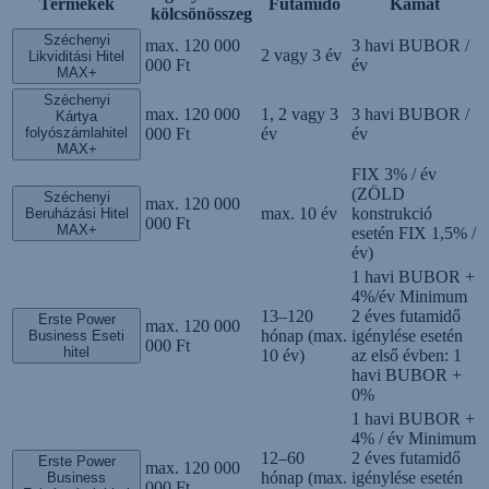
Termékek
Futamidő
Kamat
kölcsönösszeg
Széchenyi
max. 120 000
3 havi BUBOR /
2 vagy 3 év
Likviditási Hitel
000 Ft
év
MAX+
Széchenyi
max. 120 000
1, 2 vagy 3
3 havi BUBOR /
Kártya
folyószámlahitel
000 Ft
év
év
MAX+
FIX 3% / év
(ZÖLD
Széchenyi
max. 120 000
max. 10 év
konstrukció
Beruházási Hitel
000 Ft
MAX+
esetén FIX 1,5% /
év)
1 havi BUBOR +
4%/év Minimum
13–120
2 éves futamidő
Erste Power
max. 120 000
hónap (max.
igénylése esetén
Business Eseti
000 Ft
hitel
10 év)
az első évben: 1
havi BUBOR +
0%
1 havi BUBOR +
4% / év Minimum
12–60
2 éves futamidő
Erste Power
max. 120 000
hónap (max.
igénylése esetén
Business
000 Ft